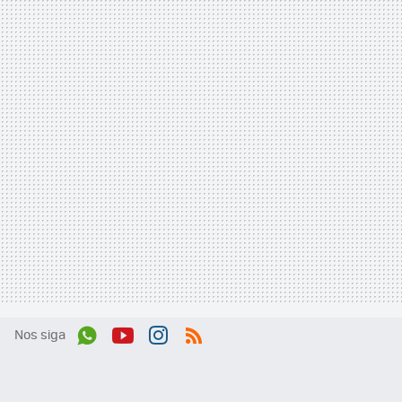
Nos siga
Wh
You
Inst
RSS
ats
tub
agr