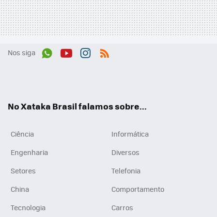
Nos siga
Wh
You
Inst
RSS
ats
tub
agr
App
e
am
No Xataka Brasil falamos sobre...
Ciência
Informática
Engenharia
Diversos
Setores
Telefonia
China
Comportamento
Tecnologia
Carros