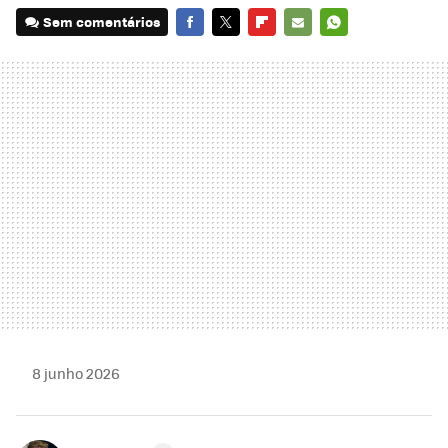
Sem comentários
FACEBOOK
TWITTER
FLIPBOARD
E-
WHATSAPP
MAIL
8 junho 2026