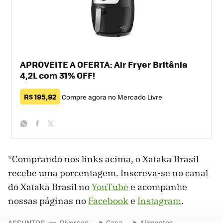
APROVEITE A OFERTA: Air Fryer Britânia
4,2L com 31% OFF!
R$ 195,92
Compre agora no Mercado Livre
whatsapp
facebook
twitter
*Comprando nos links acima, o Xataka Brasil
recebe uma porcentagem. Inscreva-se no canal
do Xataka Brasil no
YouTube
e acompanhe
nossas páginas no
Facebook
e
Instagram
.
ASSUNTOS
Diversos
Casa
Alimentos