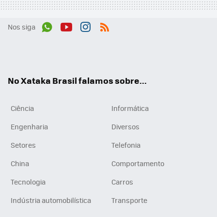
Nos siga
Wh
You
Inst
RSS
ats
tub
agr
App
e
am
No Xataka Brasil falamos sobre...
Ciência
Informática
Engenharia
Diversos
Setores
Telefonia
China
Comportamento
Tecnologia
Carros
Indústria automobilística
Transporte