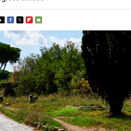
s
FACEBOOK
TWITTER
FLIPBOARD
E-
MAIL