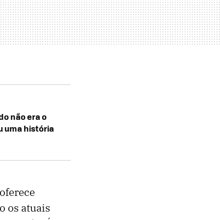
do não era o
u uma história
oferece
o os atuais