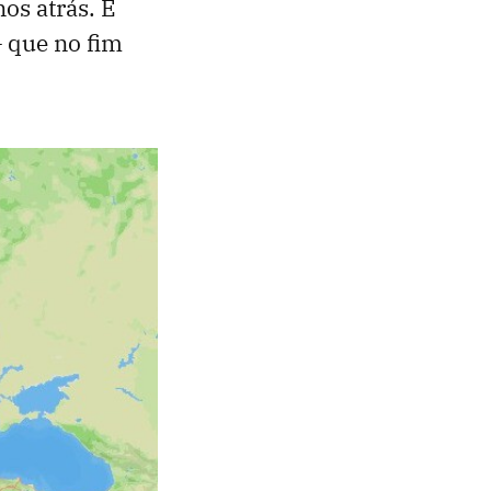
os atrás. É
— que no fim