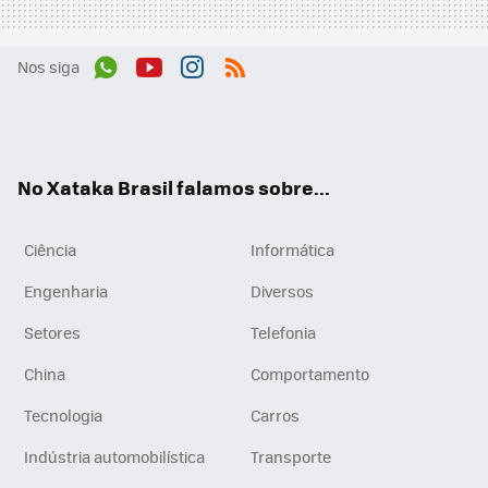
Nos siga
Wh
You
Inst
RSS
ats
tub
agr
App
e
am
No Xataka Brasil falamos sobre...
Ciência
Informática
Engenharia
Diversos
Setores
Telefonia
China
Comportamento
Tecnologia
Carros
Indústria automobilística
Transporte