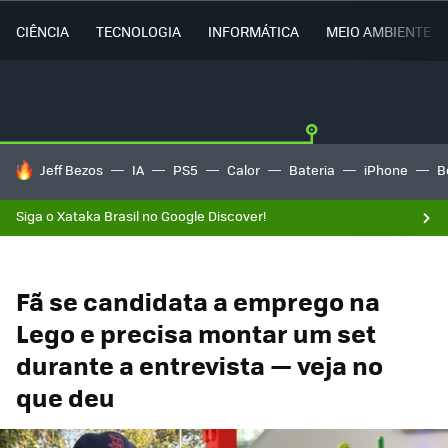
CIÊNCIA
TECNOLOGIA
INFORMÁTICA
MEIO AMBIENTE
TENDÊNCIAS DO DIA
Jeff Bezos
IA
PS5
Calor
Bateria
iPhone
B
Siga o Xataka Brasil no Google Discover!
Fã se candidata a emprego na
Lego e precisa montar um set
durante a entrevista — veja no
que deu