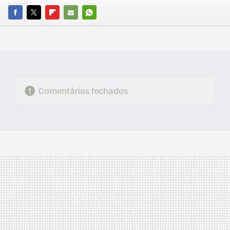
FACEBOOK
TWITTER
FLIPBOARD
E-
WHATSAPP
MAIL
Comentários fechados