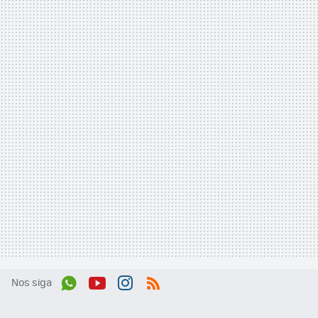
Nos siga
Wh
You
Inst
RSS