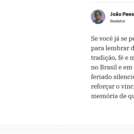
João Paes
Redator
Se você já se
para lembrar d
tradição, fé e
no Brasil e em 
feriado silenc
reforçar o vín
memória de q