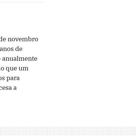
2 de novembro
 anos de
do anualmente
 do que um
os para
cesa a