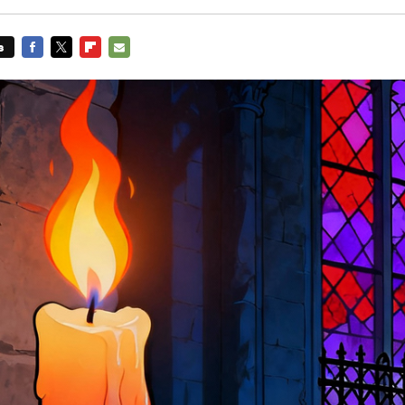
s
FACEBOOK
TWITTER
FLIPBOARD
E-
MAIL