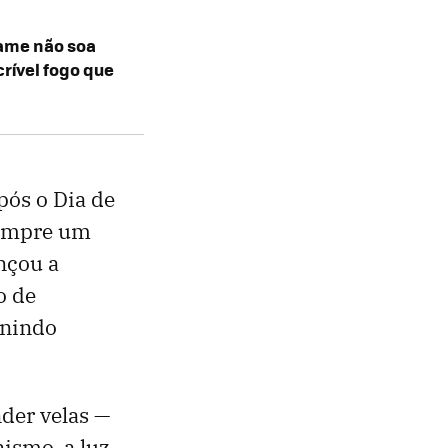
Dame não soa
crível fogo que
pós o Dia de
cumpre um
nçou a
o de
unindo
nder velas —
nismo, a luz