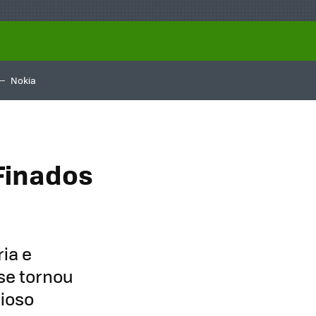
Nokia
Finados
ia e
se tornou
gioso