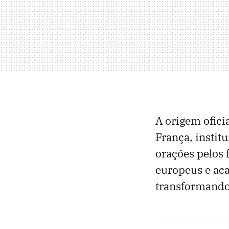
A origem ofici
França, insti
orações pelos 
europeus e aca
transformando