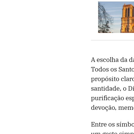
A escolha da d
Todos os Sant
propósito clar
santidade, o D
purificação es
devoção, memó
Entre os símbo
um gesto simpl