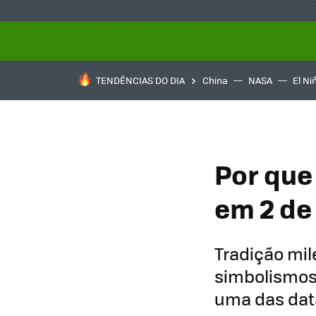
TENDÊNCIAS DO DIA
China
NASA
El Ni
Por que
em 2 de
Tradição mil
simbolismos 
uma das data