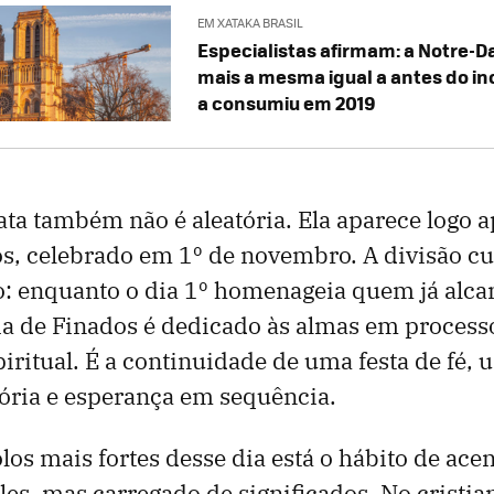
EM XATAKA BRASIL
Especialistas afirmam: a Notre-
mais a mesma igual a antes do in
a consumiu em 2019
ata também não é aleatória. Ela aparece logo a
os, celebrado em 1º de novembro. A divisão 
o: enquanto o dia 1º homenageia quem já alca
ia de Finados é dedicado às almas em process
piritual. É a continuidade de uma festa de fé, 
ria e esperança em sequência.
los mais fortes desse dia está o hábito de ace
es, mas carregado de significados. No cristia