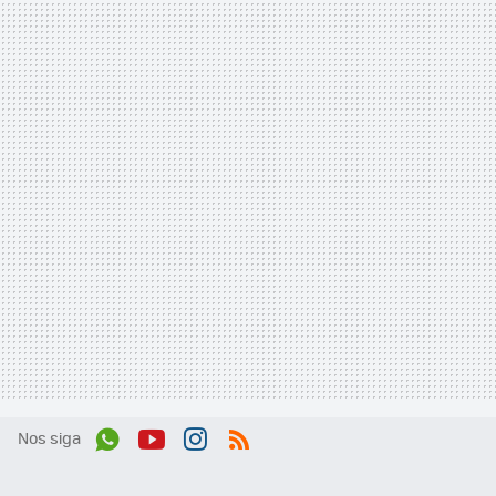
Nos siga
Wh
You
Inst
RSS