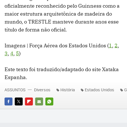
oficialmente reconhecido pelo Guinness como a
maior estrutura arquitetônica de madeira do
mundo, o TRESTLE manteve durante anos esse
título de forma não oficial.
Imagens | Força Aérea dos Estados Unidos (
1
,
2
,
3
,
4
,
5
)
Este texto foi traduzido/adaptado do site Xataka
Espanha.
ASSUNTOS
Diversos
História
Estados Unidos
G
FACEBOOK
TWITTER
FLIPBOARD
E-
WHATSAPP
MAIL