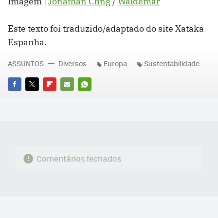
Imagem |
Jonathan Chng
/
Waldemar
Este texto foi traduzido/adaptado do site Xataka
Espanha.
ASSUNTOS
Diversos
Europa
Sustentabilidade
FACEBOOK
TWITTER
FLIPBOARD
E-
WHATSAPP
MAIL
Comentários fechados