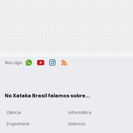
Nos siga
Wh
You
Inst
RSS
ats
tub
agr
App
e
am
No Xataka Brasil falamos sobre...
Ciência
Informática
Engenharia
Diversos