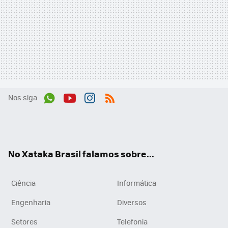
Nos siga
Wh
You
Inst
RSS
ats
tub
agr
App
e
am
No Xataka Brasil falamos sobre...
Ciência
Informática
Engenharia
Diversos
Setores
Telefonia