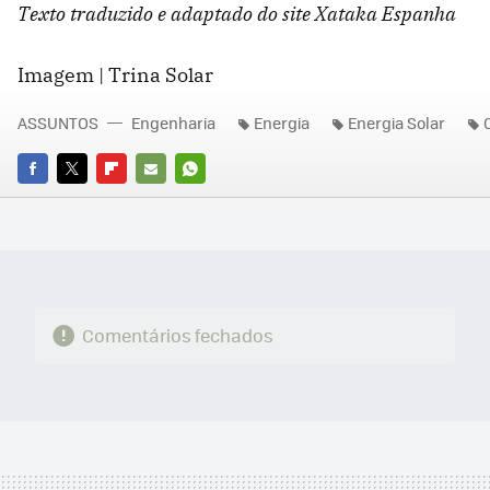
Texto traduzido e adaptado do site Xataka Espanha
Imagem | Trina Solar
ASSUNTOS
Engenharia
Energia
Energia Solar
FACEBOOK
TWITTER
FLIPBOARD
E-
WHATSAPP
MAIL
Comentários fechados