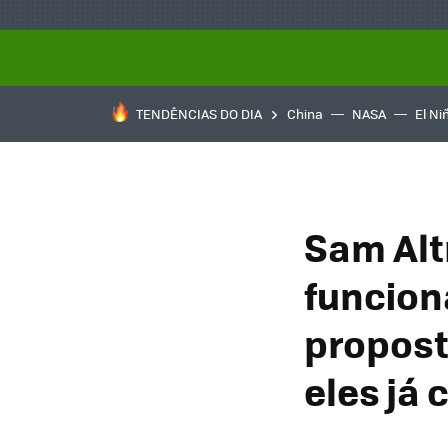
TENDÊNCIAS DO DIA
China
NASA
El Ni
Sam Alt
funcion
propost
eles já