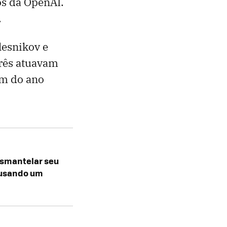
os da OpenAI.
.
lesnikov e
três atuavam
im do ano
esmantelar seu
– usando um