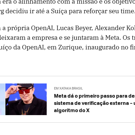
a era o alinhamento com a missão e os objetiv
 decidiu ir até a Suíça para reforçar seu time
a própria OpenAI, Lucas Beyer, Alexander Ko
eixaram a empresa e se juntaram à Meta. Os 
suíço da OpenAI, em Zurique, inaugurado no f
EM XATAKA BRASIL
Meta dá o primeiro passo para d
sistema de verificação externa 
algoritmo do X