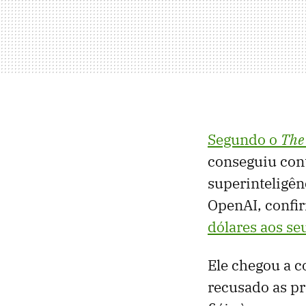
Segundo o
The 
conseguiu cont
superinteligê
OpenAI, confi
dólares aos se
Ele chegou a c
recusado as p