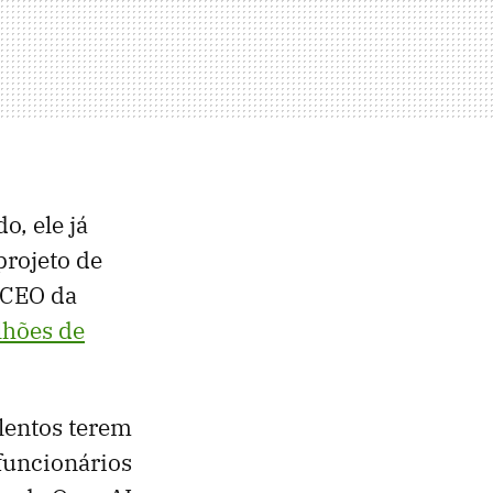
o, ele já
projeto de
 CEO da
lhões de
alentos terem
funcionários