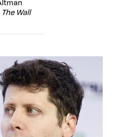
Altman
o
The Wall