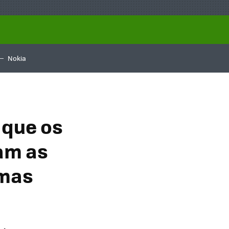
Nokia
 que os
iam as
 mas