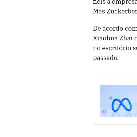
fiéis à empres
Mas Zuckerberg
De acordo com 
Xiaohua Zhai d
no escritório 
passado.