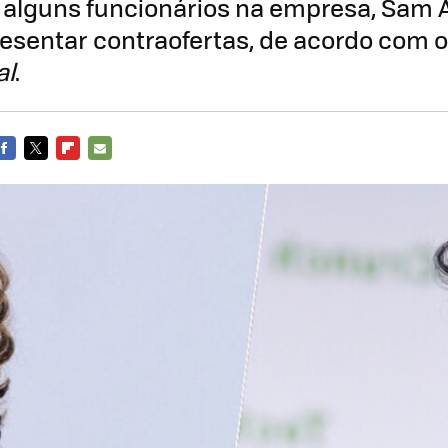
 alguns funcionários na empresa, Sam 
esentar contraofertas, de acordo com 
al
.
FACEBOOK
TWITTER
FLIPBOARD
E-
MAIL