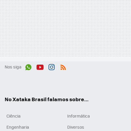
Nos siga
Wh
You
Inst
RSS
ats
tub
agr
App
e
am
No Xataka Brasil falamos sobre...
Ciência
Informática
Engenharia
Diversos