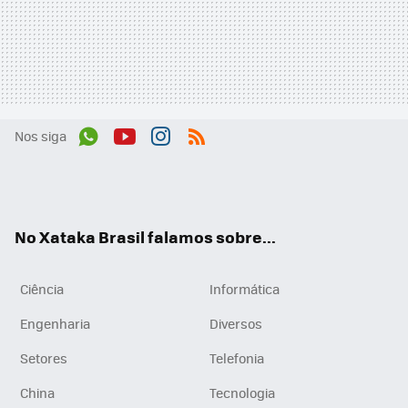
Nos siga
Wh
You
Inst
RSS
ats
tub
agr
App
e
am
No Xataka Brasil falamos sobre...
Ciência
Informática
Engenharia
Diversos
Setores
Telefonia
China
Tecnologia