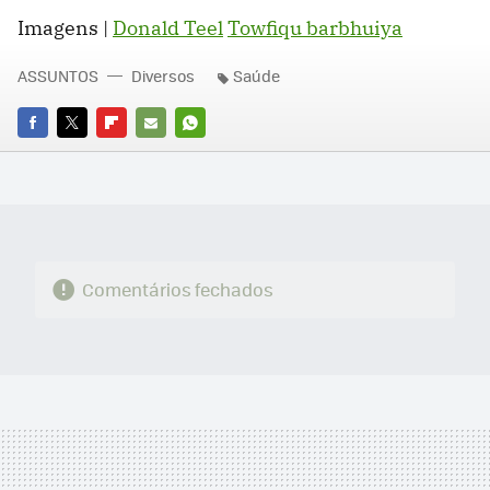
Imagens |
Donald Teel
Towfiqu barbhuiya
ASSUNTOS
Diversos
Saúde
FACEBOOK
TWITTER
FLIPBOARD
E-
WHATSAPP
MAIL
Comentários fechados