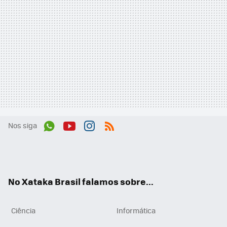
Nos siga
Wh
You
Inst
RSS
ats
tub
agr
App
e
am
No Xataka Brasil falamos sobre...
Ciência
Informática