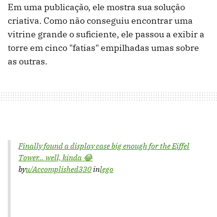
Em uma publicação, ele mostra sua solução
criativa. Como não conseguiu encontrar uma
vitrine grande o suficiente, ele passou a exibir a
torre em cinco "fatias" empilhadas umas sobre
as outras.
Finally found a display case big enough for the Eiffel
Tower… well, kinda 😂
by
u/Accomplished330
in
lego