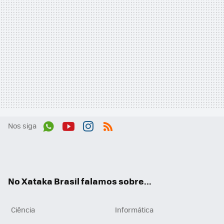
Nos siga
Wh
You
Inst
RSS
ats
tub
agr
App
e
am
No Xataka Brasil falamos sobre...
Ciência
Informática