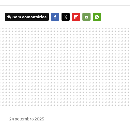
Sem comentários
FACEBOOK
TWITTER
FLIPBOARD
E-
WHATSAPP
MAIL
24 setembro 2025