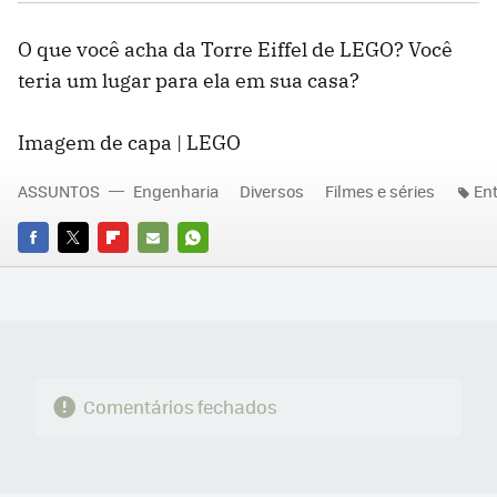
O que você acha da Torre Eiffel de LEGO? Você
teria um lugar para ela em sua casa?
Imagem de capa | LEGO
ASSUNTOS
Engenharia
Diversos
Filmes e séries
En
FACEBOOK
TWITTER
FLIPBOARD
E-
WHATSAPP
MAIL
Comentários fechados