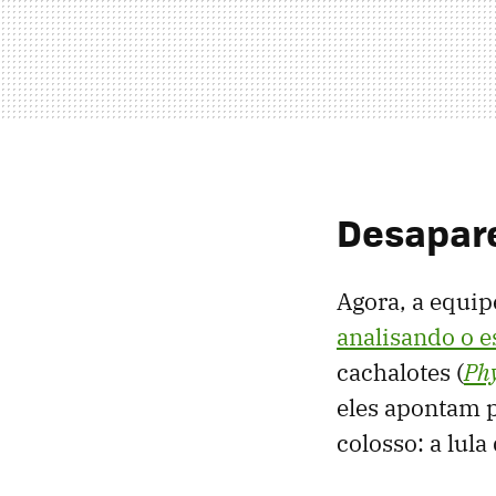
Desapare
Agora, a equi
analisando o e
cachalotes (
Ph
eles apontam p
colosso: a lul