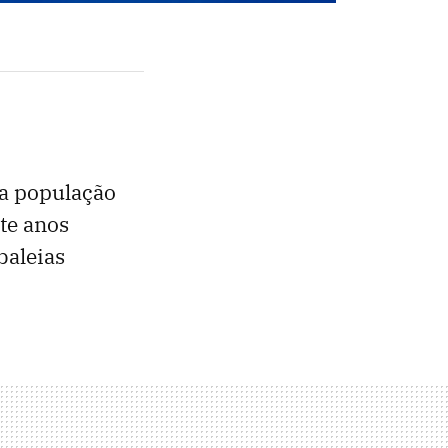
a população
ete anos
baleias