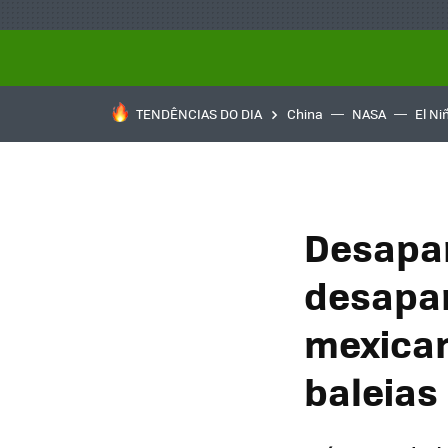
TENDÊNCIAS DO DIA
China
NASA
El Ni
Desapar
desapar
mexican
baleias