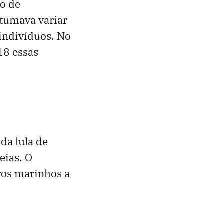
ão de
stumava variar
indivíduos. No
18 essas
da lula de
eias. O
ros marinhos a