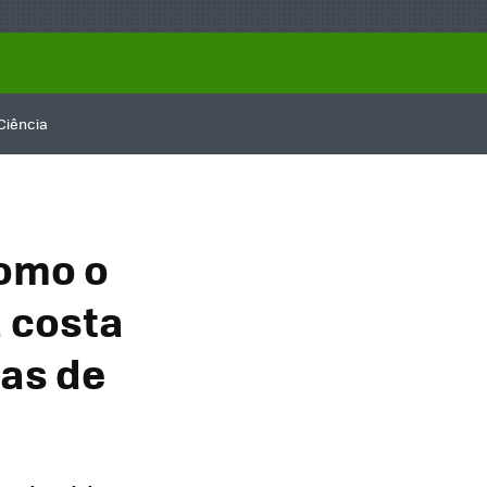
Ciência
omo o
 costa
nas de