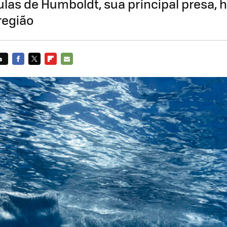
las de Humboldt, sua principal presa, h
região
s
FACEBOOK
TWITTER
FLIPBOARD
E-
MAIL