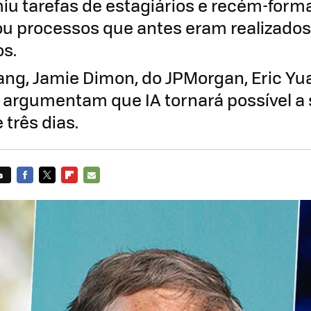
miu tarefas de estagiários e recém-form
u processos que antes eram realizados
os.
ng, Jamie Dimon, do JPMorgan, Eric Yu
es argumentam que IA tornará possível 
 três dias.
s
FACEBOOK
TWITTER
FLIPBOARD
E-
MAIL