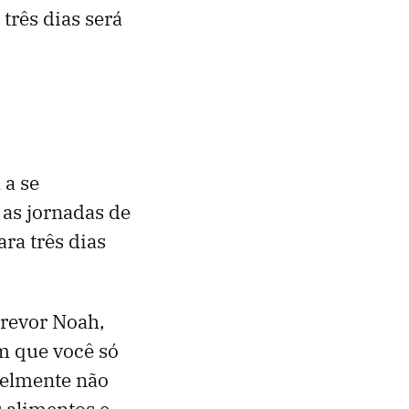
três dias será
 a se
 as jornadas de
ra três dias
Trevor Noah,
m que você só
velmente não
 alimentos e