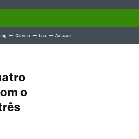
ing
Ciência
Lua
Amazon
uatro
com o
três