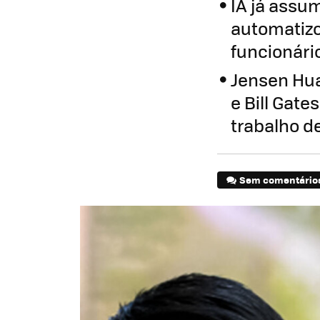
IA já assu
automatizo
funcionári
Jensen Hua
e Bill Gat
trabalho de
Sem comentário