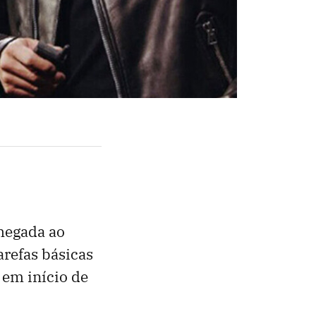
chegada ao
refas básicas
 em início de