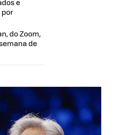
ados e
 por
an, do Zoom,
a semana de