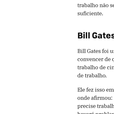
trabalho não s
suficiente.
Bill Gate
Bill Gates foi
convencer de q
trabalho de ci
de trabalho.
Ele fez isso e
onde afirmou:
precise trabal
haverá proble