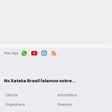
Nos siga
Wh
You
Inst
RSS
ats
tub
agr
App
e
am
No Xataka Brasil falamos sobre...
Ciência
Informática
Engenharia
Diversos