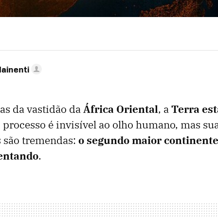
Mainenti
as da vastidão da
África Oriental
, a
Terra est
O processo é invisível ao olho humano, mas su
 são tremendas:
o segundo maior continent
mentando
.