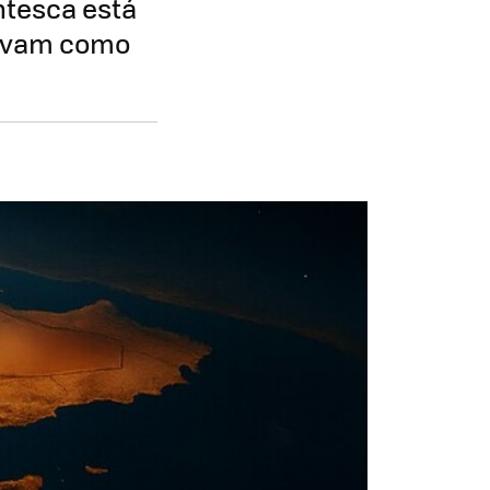
ntesca está
ervam como