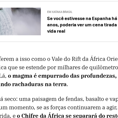
EM XATAKA BRASIL
Se você estivesse na Espanha há 
anos, poderia ver um cena tirada
vida real
ferem a isso como o Vale do Rift da África Ori
nica que se estende por milhares de quilômetro
Lá,
o magma é empurrado das profundezas, 
ando rachaduras na terra
.
á seco: uma paisagem de fendas, basalto e vap
um momento, se as forças continuarem a agir,
erida, e
o Chifre da África se separará do rest