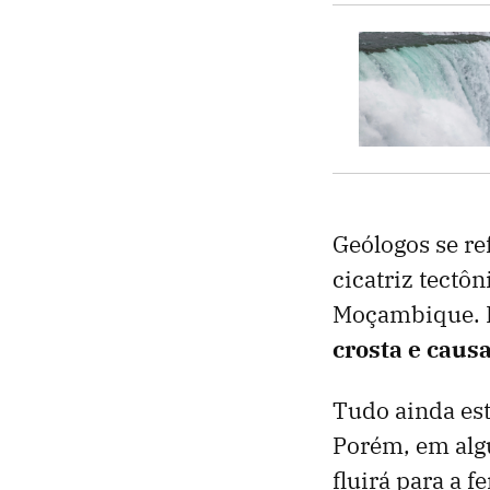
Geólogos se re
cicatriz tectô
Moçambique. 
crosta e caus
Tudo ainda est
Porém, em alg
fluirá para a f