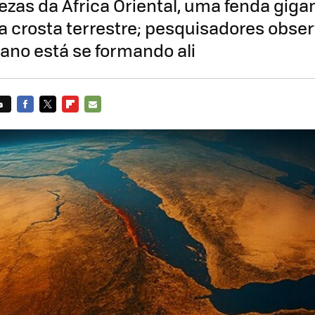
zas da África Oriental, uma fenda giga
na crosta terrestre; pesquisadores obs
ano está se formando ali
s
FACEBOOK
TWITTER
FLIPBOARD
E-
MAIL