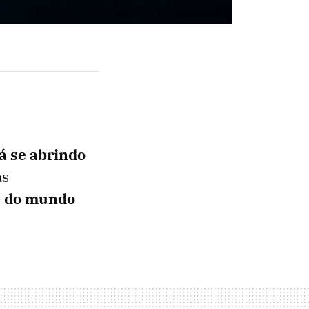
á se abrindo
as
e do mundo