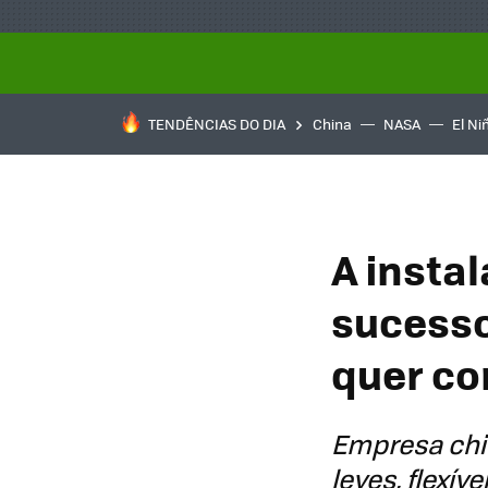
TENDÊNCIAS DO DIA
China
NASA
El Ni
A insta
sucesso
quer co
Empresa chin
leves, flexív