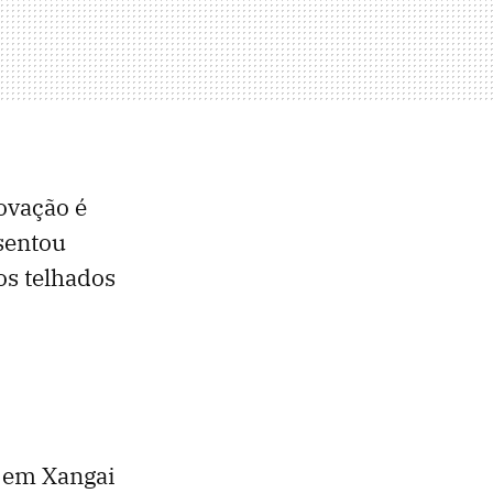
ovação é
sentou
os telhados
 em Xangai