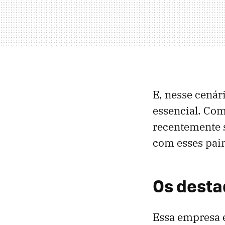
E, nesse cenár
essencial. Co
recentemente s
com esses painé
Os dest
Essa empresa 