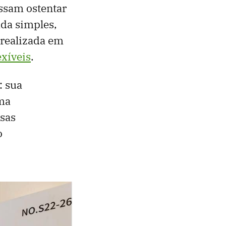
ossam ostentar
ada simples,
 realizada em
exíveis
.
: sua
ma
rsas
o