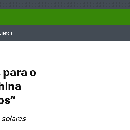
Ciência
 para o
hina
os”
 solares