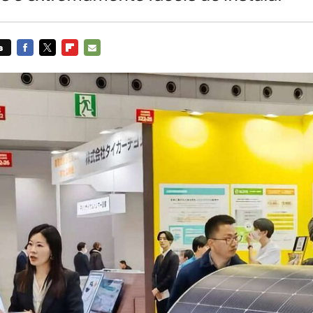
s
FACEBOOK
TWITTER
FLIPBOARD
E-
MAIL