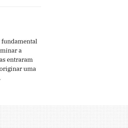
ra fundamental
ominar a
sas entraram
 originar uma
.