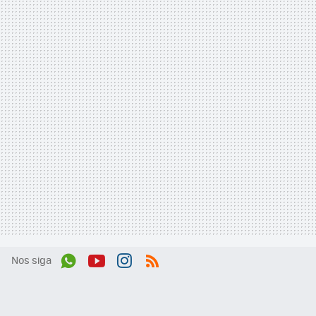
Nos siga
Wh
You
Inst
RSS
ats
tub
agr