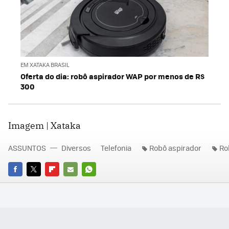
EM XATAKA BRASIL
Oferta do dia: robô aspirador WAP por menos de R$
300
Imagem | Xataka
ASSUNTOS
Diversos
Telefonia
Robô aspirador
Ro
FACEBOOK
TWITTER
FLIPBOARD
E-
WHATSAPP
MAIL