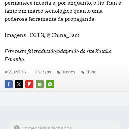
permanece incerta e, por enquanto, o Jiu Tian é
tanto um marco tecnológico quanto uma
poderosa ferramenta de propaganda.
Imagens | CGTN, @China_Fact
Este texto foi traduzido/adaptado do site Xataka
Espanha.
ASSUNTOS
Diversos
Drones
China
FACEBOOK
TWITTER
FLIPBOARD
E-
WHATSAPP
MAIL
Comentários fechados