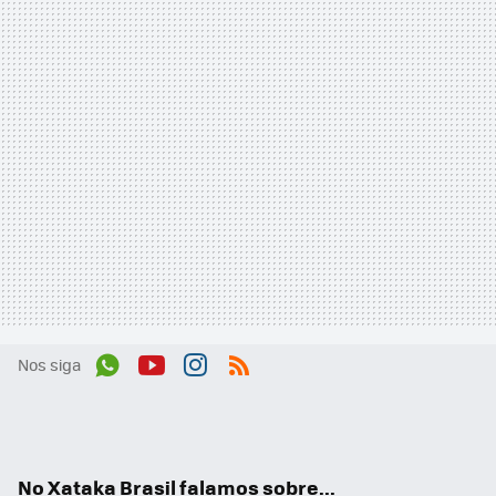
Nos siga
Wh
You
Inst
RSS
ats
tub
agr
App
e
am
No Xataka Brasil falamos sobre...