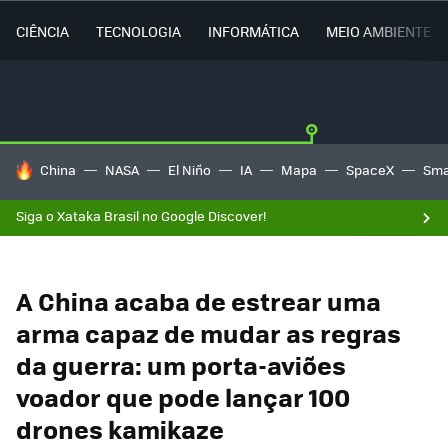
CIÊNCIA
TECNOLOGIA
INFORMÁTICA
MEIO AMBIENTE
TENDÊNCIAS DO DIA
China
NASA
El Niño
IA
Mapa
SpaceX
Sma
Siga o Xataka Brasil no Google Discover!
A China acaba de estrear uma
arma capaz de mudar as regras
da guerra: um porta-aviões
voador que pode lançar 100
drones kamikaze