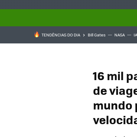
TENDÊNCIAS DO DIA
Bill Gates
NASA
I
16 mil p
de viag
mundo p
velocid