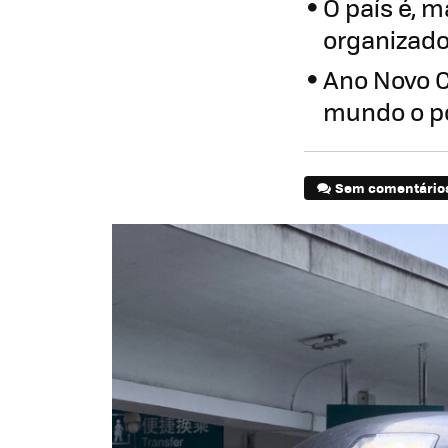
O país é, 
organizad
Ano Novo C
mundo o pod
Sem comentário