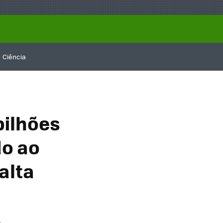
Ciência
bilhões
do ao
alta