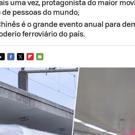
mais uma vez, protagonista do maior mo
o de pessoas do mundo;
hinês é o grande evento anual para de
erio ferroviário do país.
s
FACEBOOK
TWITTER
FLIPBOARD
E-
MAIL