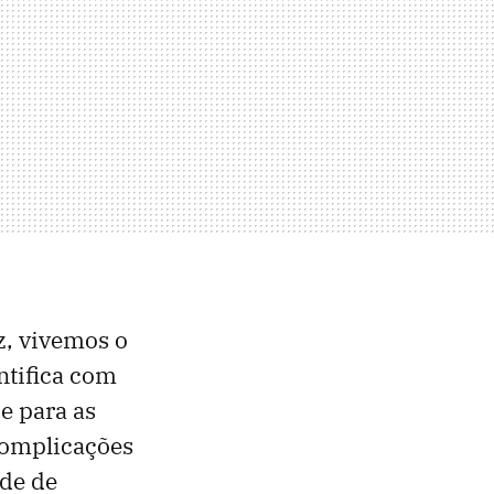
z, vivemos o
ntifica com
e para as
complicações
ade de