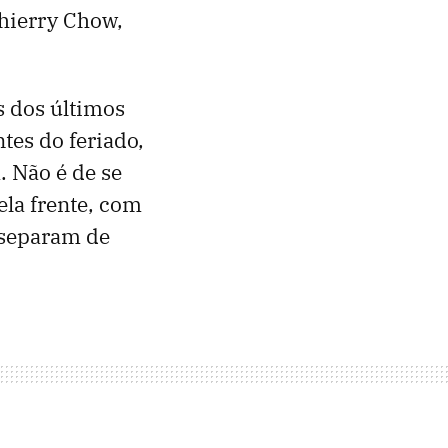
Thierry Chow,
s dos últimos
ntes do feriado,
 Não é de se
la frente, com
 separam de