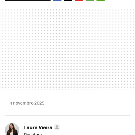
FACEBOOK
TWITTER
FLIPBOARD
E-
WHATSAPP
MAIL
4 novembro 2025
Laura Vieira
Redatora