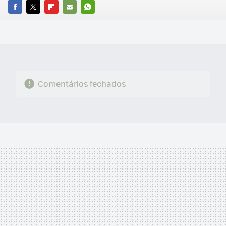
FACEBOOK
TWITTER
FLIPBOARD
E-
WHATSAPP
MAIL
Comentários fechados