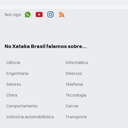
Nos siga
Wh
You
Inst
RSS
ats
tub
agr
App
e
am
No Xataka Brasil falamos sobre...
Ciência
Informática
Engenharia
Diversos
Setores
Telefonia
China
Tecnologia
Comportamento
Carros
Indústria automobilística
Transporte