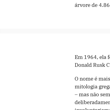
árvore de 4.86
Em 1964, ela f
Donald Rusk C
O nome é mais
mitologia gre
– mas não sem 
deliberadament
involuntariam