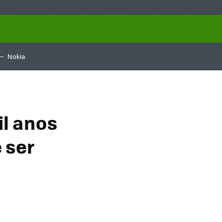
Nokia
il anos
 ser