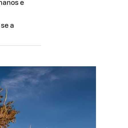
umanos e
 se a