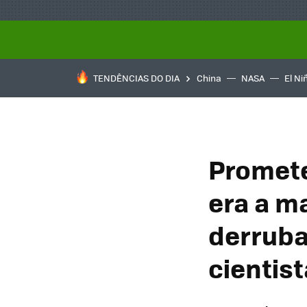
TENDÊNCIAS DO DIA
China
NASA
El Ni
Promete
era a m
derrub
cientist