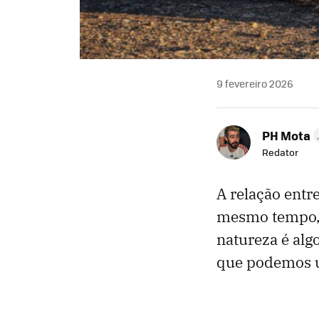
9 fevereiro 2026
PH Mota
Redator
A relação entr
mesmo tempo, m
natureza é alg
que podemos u