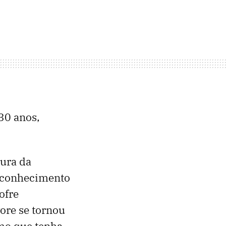
30 anos,
ura da
o conhecimento
ofre
ore se tornou
mo que tenha