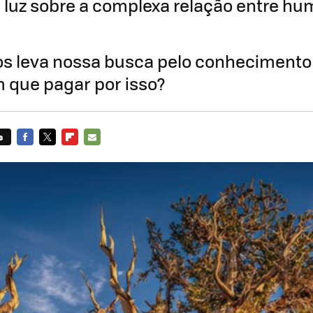
 luz sobre a complexa relação entre h
os leva nossa busca pelo conhecimento
 que pagar por isso?
s
FACEBOOK
TWITTER
FLIPBOARD
E-
MAIL