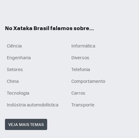
Wh
You
Inst
RSS
ats
tub
agr
App
e
am
No Xataka Brasil falamos sobre...
Ciência
Informática
Engenharia
Diversos
Setores
Telefonia
China
Comportamento
Tecnologia
Carros
Indústria automobilística
Transporte
VEJA MAIS TEMAS