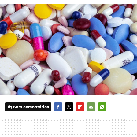
Sem comentários
FACEBOOK
TWITTER
FLIPBOARD
E-
WHATSAPP
MAIL