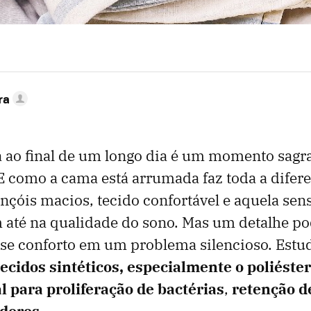
ra
a ao final de um longo dia é um momento sagr
 como a cama está arrumada faz toda a difer
ençóis macios, tecido confortável e aquela sen
 até na qualidade do sono. Mas um detalhe p
se conforto em um problema silencioso. Estu
tecidos sintéticos, especialmente o poliéster
l para proliferação de bactérias
,
retenção d
odores
.