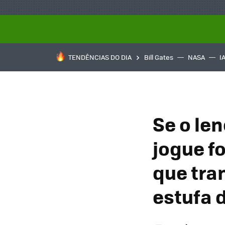
TENDÊNCIAS DO DIA
Bill Gates
NASA
I
Se o len
jogue fo
que tra
estufa 