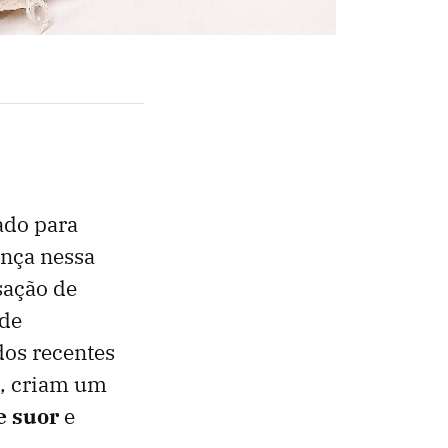
ado para
ença nessa
sação de
ode
dos recentes
, criam um
e suor
e