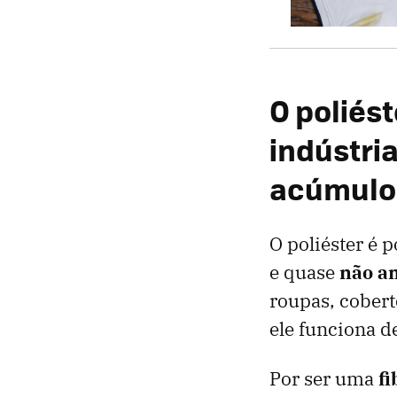
O poliés
indústri
acúmulo 
O poliéster é 
e quase
não am
roupas, cobert
ele funciona d
Por ser uma
fi