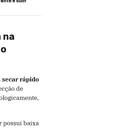
ante e suor
m na
 o
, secar rápido
fecção de
iologicamente,
er possui baixa