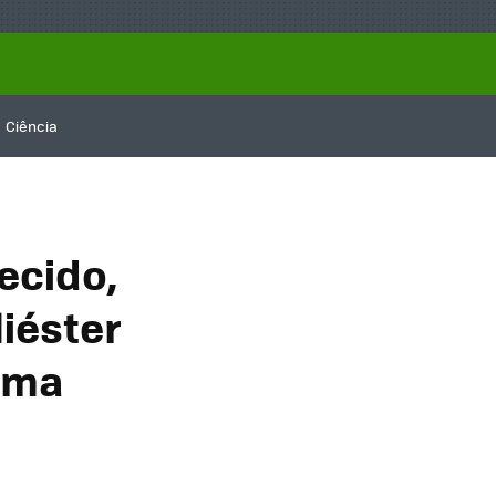
Ciência
ecido,
liéster
uma