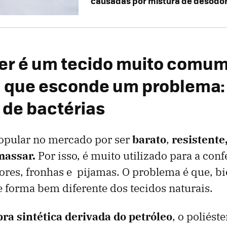
causadas por mistura de desodor
ter é um tecido muito comu
a que esconde um problema:
de bactérias
popular no mercado por ser
barato
,
resistente
assar.
Por isso, é muito utilizado para a con
ores, fronhas e pijamas. O problema é que, b
e forma bem diferente dos tecidos naturais.
bra sintética derivada do petróleo
, o poliést