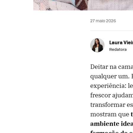
27 maio 2026
Laura Viei
Redatora
Deitar na cam
qualquer um. E
experiência: l
frescor ajudam
transformar es
mostram que
ambiente idea
formação de 