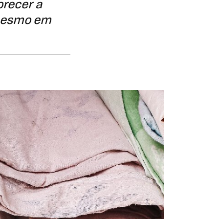
orecer a
é mesmo em