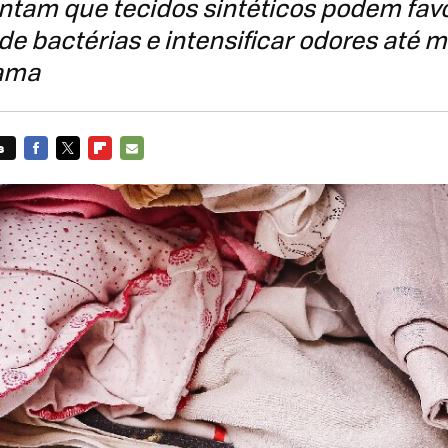
ntam que tecidos sintéticos podem fav
 de bactérias e intensificar odores at
cama
s
FACEBOOK
TWITTER
FLIPBOARD
E-
MAIL