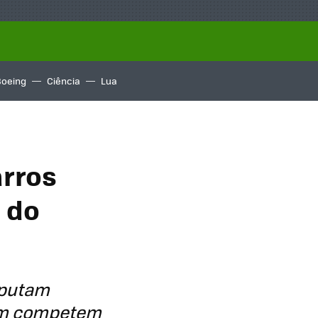
Boeing
Ciência
Lua
arros
 do
sputam
bém competem