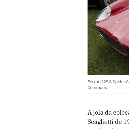
Ferrari 225 S Spider 
Commons
A joia da cole
Scaglietti de 