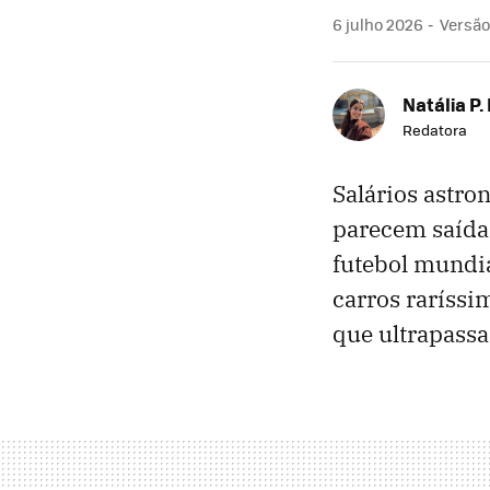
6 julho 2026
Versão
Natália P.
Redatora
Salários astro
parecem saídas
futebol mundi
carros raríss
que ultrapassa