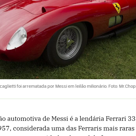
Scaglietti foi arrematada por Messi em leilão milionário. Foto: Mr.C
ção automotiva de Messi é a lendária Ferrari 3
1957, considerada uma das Ferraris mais raras e