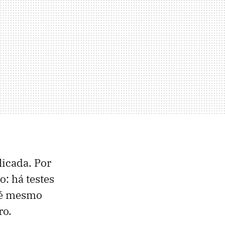
icada. Por
o: há testes
até mesmo
ro.