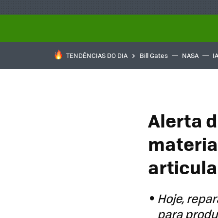
TENDÊNCIAS DO DIA
Bill Gates
NASA
I
Alerta 
materia
articula
Hoje, repa
para produ