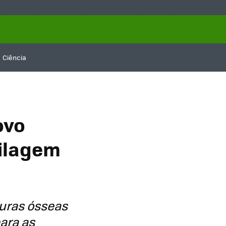
Ciência
ovo
tilagem
turas ósseas
ara as