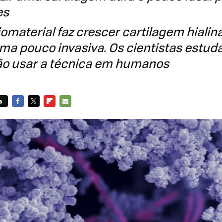
es
material faz crescer cartilagem hialina (
ma pouco invasiva. Os cientistas estud
ão usar a técnica em humanos
s
FACEBOOK
TWITTER
FLIPBOARD
E-
MAIL