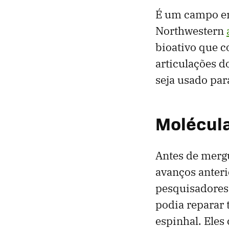
É um campo em
Northwestern
bioativo que c
articulações d
seja usado par
Molécul
Antes de mergu
avanços anter
pesquisadores
podia reparar 
espinhal. Eles