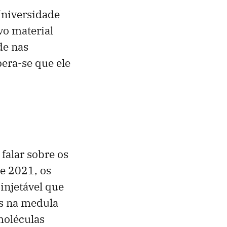
Universidade
vo material
de nas
pera-se que ele
falar sobre os
e 2021, os
injetável que
es na medula
moléculas