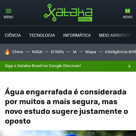
MENU
NOVO
CIÊNCIA
TECNOLOGIA
INFORMÁTICA
MEIO AMBIENTE
TENDÊNCIAS DO DIA
China
NASA
El Niño
IA
Mapa
Inteligência Artif
Siga o Xataka Brasil no Google Discover!
Água engarrafada é considerada
por muitos a mais segura, mas
novo estudo sugere justamente o
oposto