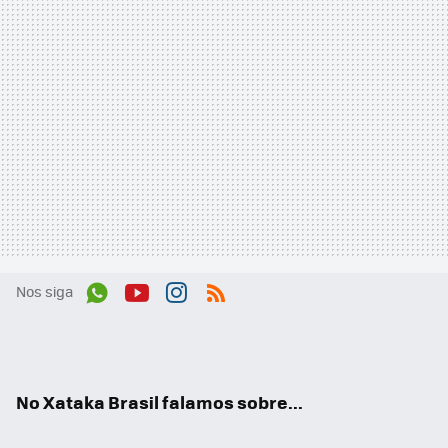
Nos siga
Wh
You
Inst
RSS
ats
tub
agr
App
e
am
No Xataka Brasil falamos sobre...