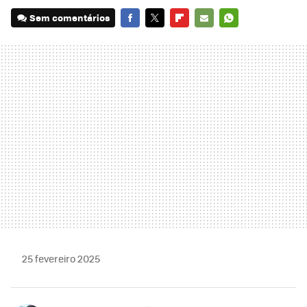
Sem comentários
FACEBOOK
TWITTER
FLIPBOARD
E-
WHATSAPP
MAIL
25 fevereiro 2025