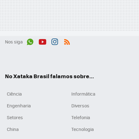
Nos siga
Wh
You
Inst
RSS
ats
tub
agr
App
e
am
No Xataka Brasil falamos sobre...
Ciência
Informática
Engenharia
Diversos
Setores
Telefonia
China
Tecnologia