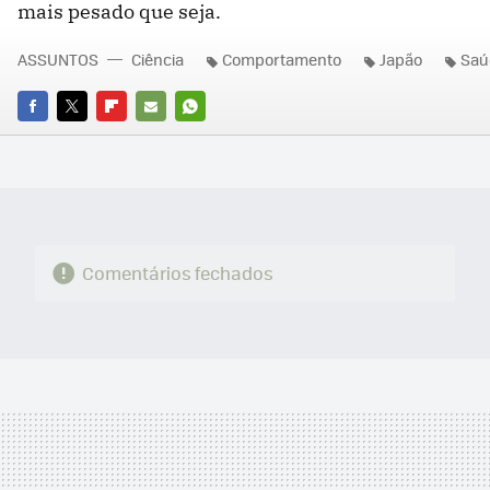
mais pesado que seja.
ASSUNTOS
Ciência
Comportamento
Japão
Saú
FACEBOOK
TWITTER
FLIPBOARD
E-
WHATSAPP
MAIL
Comentários fechados