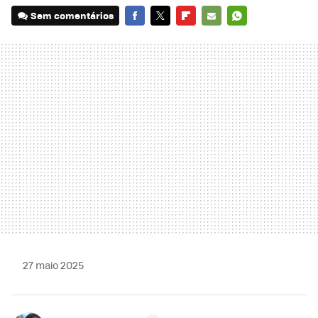
Sem comentários
FACEBOOK
TWITTER
FLIPBOARD
E-
WHATSAPP
MAIL
27 maio 2025