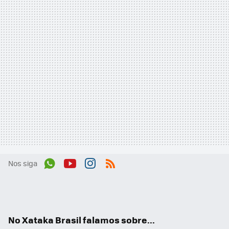
Nos siga
Wh
You
Inst
RSS
ats
tub
agr
App
e
am
No Xataka Brasil falamos sobre...