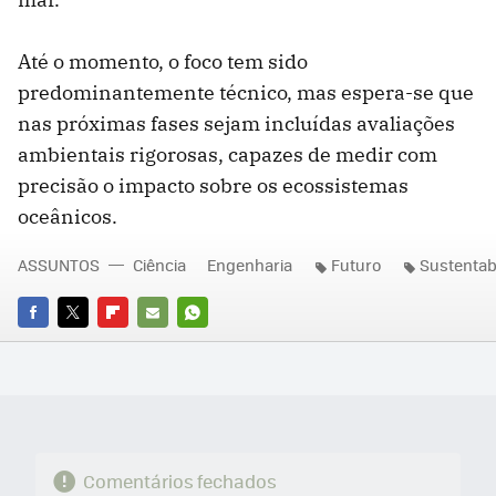
Até o momento, o foco tem sido
predominantemente técnico, mas espera-se que
nas próximas fases sejam incluídas avaliações
ambientais rigorosas, capazes de medir com
precisão o impacto sobre os ecossistemas
oceânicos.
ASSUNTOS
Ciência
Engenharia
Futuro
Sustentab
FACEBOOK
TWITTER
FLIPBOARD
E-
WHATSAPP
MAIL
Comentários fechados