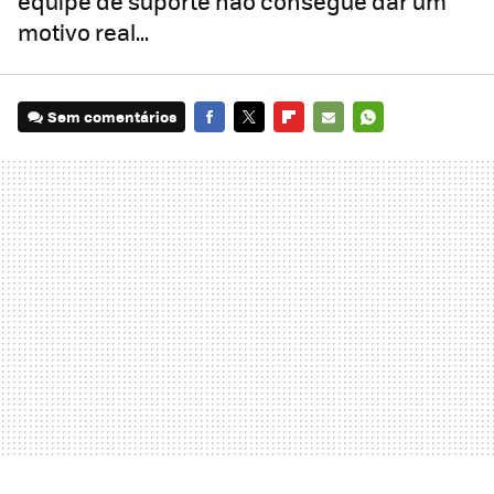
equipe de suporte não consegue dar um
motivo real...
Sem comentários
FACEBOOK
TWITTER
FLIPBOARD
E-
WHATSAPP
MAIL