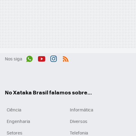
Nos siga
Wh
You
Inst
RSS
ats
tub
agr
App
e
am
No Xataka Brasil falamos sobre...
Ciência
Informática
Engenharia
Diversos
Setores
Telefonia