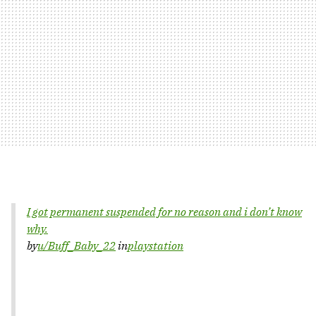
I got permanent suspended for no reason and i don’t know
why.
by
u/Buff_Baby_22
in
playstation