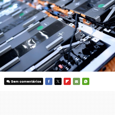
Sem comentários
FACEBOOK
TWITTER
FLIPBOARD
E-
WHATSAPP
MAIL