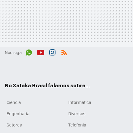
Nos siga
Wh
You
Inst
RSS
ats
tub
agr
App
e
am
No Xataka Brasil falamos sobre...
Ciência
Informática
Engenharia
Diversos
Setores
Telefonia