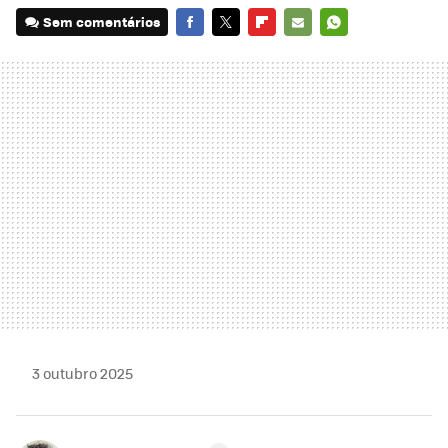
Sem comentários
FACEBOOK
TWITTER
FLIPBOARD
E-
WHATSAPP
MAIL
3 outubro 2025