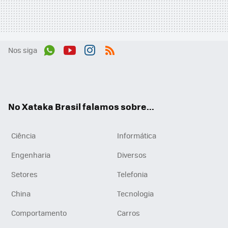
Nos siga
Wh
You
Inst
RSS
ats
tub
agr
App
e
am
No Xataka Brasil falamos sobre...
Ciência
Informática
Engenharia
Diversos
Setores
Telefonia
China
Tecnologia
Comportamento
Carros