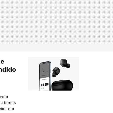
de
ndido
 vem
re tantas
ial tem