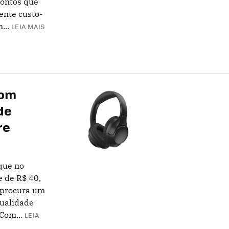
contos que
ente custo-
...
LEIA MAIS
com
de
re
que no
 de R$ 40,
 procura um
qualidade
Com...
LEIA