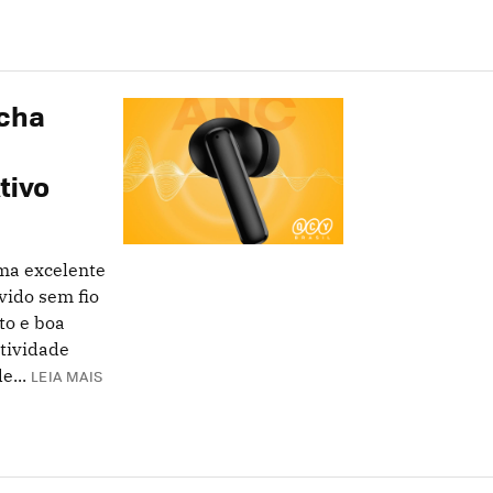
icha
tivo
ma excelente
vido sem fio
to e boa
tividade
e...
LEIA MAIS