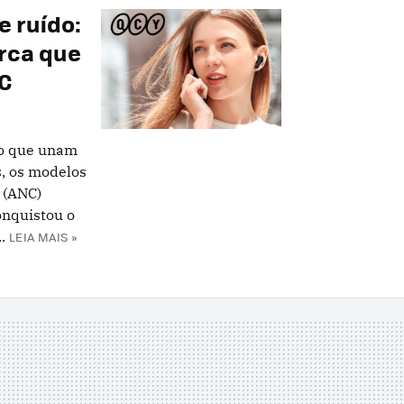
 ruído:
rca que
NC
do que unam
s, os modelos
 (ANC)
onquistou o
.
LEIA MAIS »