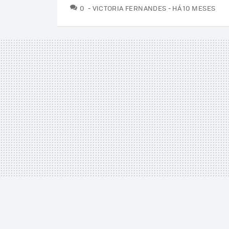
COMENTÁRIOS
0
VICTORIA FERNANDES
HÁ 10 MESES