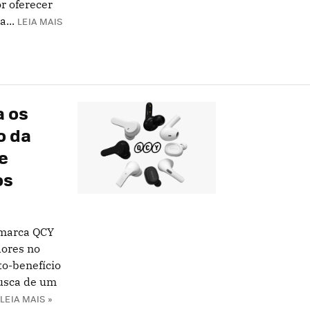
r oferecer
...
LEIA MAIS
a os
o da
e
os
 marca QCY
dores no
to-benefício
busca de um
LEIA MAIS »