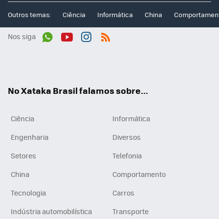
Outros temas:
Ciência
Informática
China
Comportamen
Nos siga
Wh
You
Inst
RSS
ats
tub
agr
App
e
am
No Xataka Brasil falamos sobre...
Ciência
Informática
Engenharia
Diversos
Setores
Telefonia
China
Comportamento
Tecnologia
Carros
Indústria automobilística
Transporte