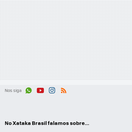
Nos siga
Wh
You
Inst
RSS
ats
tub
agr
App
e
am
No Xataka Brasil falamos sobre...