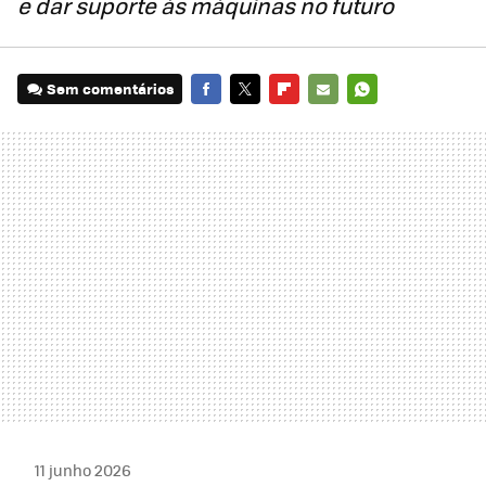
e dar suporte às máquinas no futuro
Sem comentários
FACEBOOK
TWITTER
FLIPBOARD
E-
WHATSAPP
MAIL
11 junho 2026