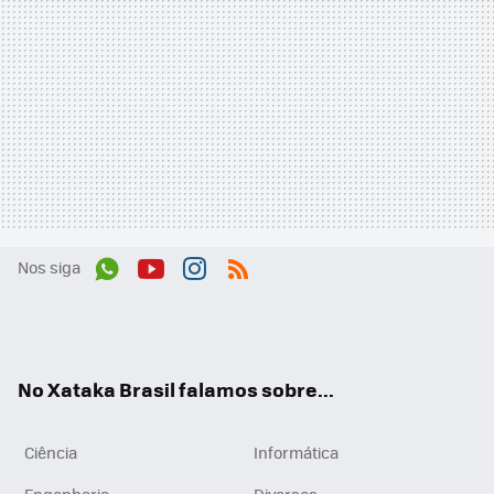
Nos siga
Wh
You
Inst
RSS
ats
tub
agr
App
e
am
No Xataka Brasil falamos sobre...
Ciência
Informática