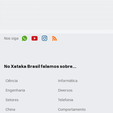
Nos siga
Wh
You
Inst
RSS
ats
tub
agr
App
e
am
No Xataka Brasil falamos sobre...
Ciência
Informática
Engenharia
Diversos
Setores
Telefonia
China
Comportamento