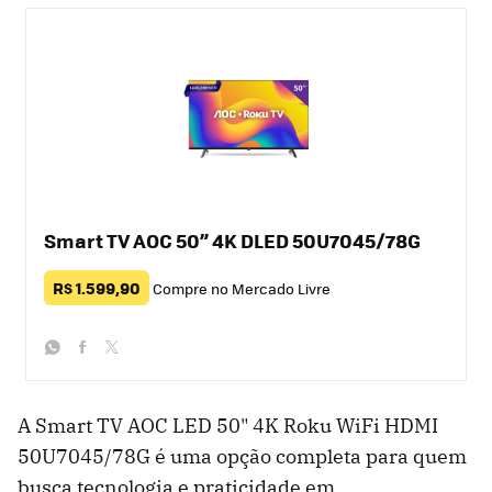
Smart TV AOC 50” 4K DLED 50U7045/78G
R$ 1.599,90
Compre no Mercado Livre
whatsapp
facebook
twitter
A Smart TV AOC LED 50" 4K Roku WiFi HDMI
50U7045/78G é uma opção completa para quem
busca tecnologia e praticidade em