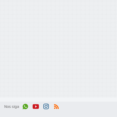
Nos siga
Wh
You
Inst
RSS