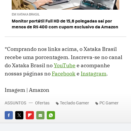
EM XATAKA BRASIL
Monitor portátil Full HD de 15,6 polegadas sai por
menos de R$ 400 com cupom exclusivo da Amazon
*Comprando nos links acima, o Xataka Brasil
recebe uma porcentagem. Inscreva-se no canal
do Xataka Brasil no
YouTube
e acompanhe
nossas páginas no
Facebook
e
Instagram
.
Imagem | Amazon
ASSUNTOS
Ofertas
Teclado Gamer
PC Gamer
FACEBOOK
TWITTER
FLIPBOARD
E-
WHATSAPP