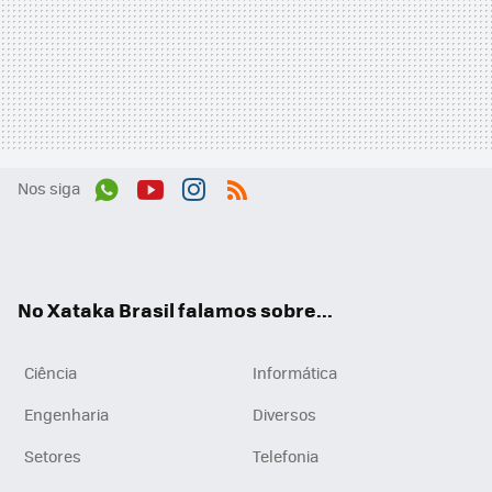
Nos siga
Wh
You
Inst
RSS
ats
tub
agr
App
e
am
No Xataka Brasil falamos sobre...
Ciência
Informática
Engenharia
Diversos
Setores
Telefonia