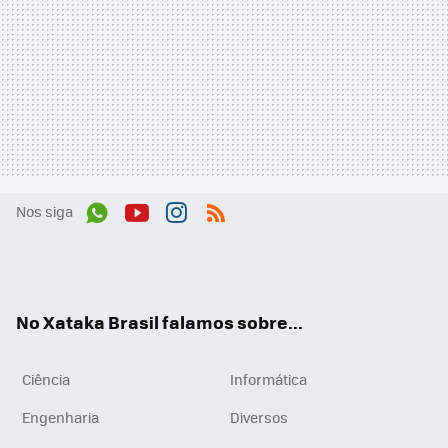
Nos siga
Wh
You
Inst
RSS
ats
tub
agr
App
e
am
No Xataka Brasil falamos sobre...
Ciência
Informática
Engenharia
Diversos