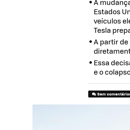
A mudança 
Estados Un
veículos e
Tesla prep
A partir de
diretament
Essa decis
e o colaps
Sem comentário