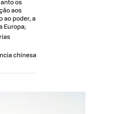
uanto os
ção aos
p ao poder, a
a Europa;
rias
ência chinesa