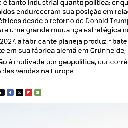
é tanto industrial quanto política: enq
idos endureceram sua posição em rela
létricos desde o retorno de Donald Trum
ara uma grande mudança estratégica n
 2027, a fabricante planeja produzir bate
e em sua fábrica alemã em Grünheide;
ão é motivada por geopolítica, concorr
o das vendas na Europa
s
FACEBOOK
TWITTER
FLIPBOARD
E-
MAIL