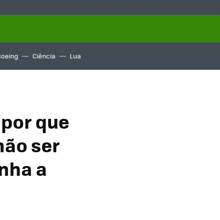
Boeing
Ciência
Lua
 por que
não ser
anha a