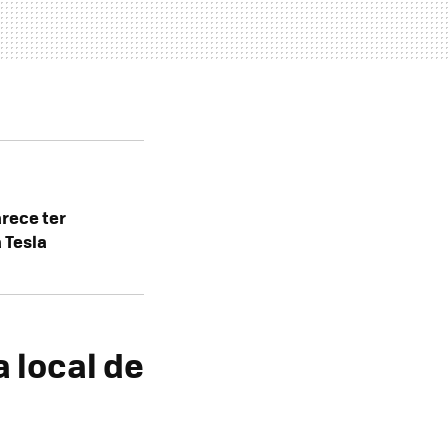
rece ter
 Tesla
 local de