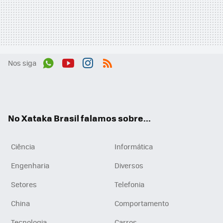
Nos siga
Wh
You
Inst
RSS
ats
tub
agr
App
e
am
No Xataka Brasil falamos sobre...
Ciência
Informática
Engenharia
Diversos
Setores
Telefonia
China
Comportamento
Tecnologia
Carros