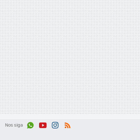
Nos siga
Wh
You
Inst
RSS