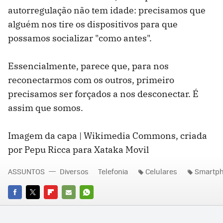
autorregulação não tem idade: precisamos que
alguém nos tire os dispositivos para que
possamos socializar "como antes".
Essencialmente, parece que, para nos
reconectarmos com os outros, primeiro
precisamos ser forçados a nos desconectar. É
assim que somos.
Imagem da capa | Wikimedia Commons, criada
por Pepu Ricca para Xataka Movil
ASSUNTOS
Diversos
Telefonia
Celulares
Smartp
FACEBOOK
TWITTER
FLIPBOARD
E-
WHATSAPP
MAIL