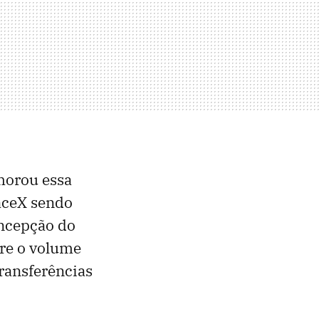
morou essa
paceX sendo
oncepção do
bre o volume
ransferências