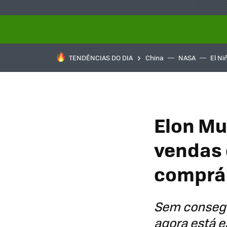
TENDÊNCIAS DO DIA
China
NASA
El Ni
Elon Mu
vendas 
comprá
Sem consegu
agora está 