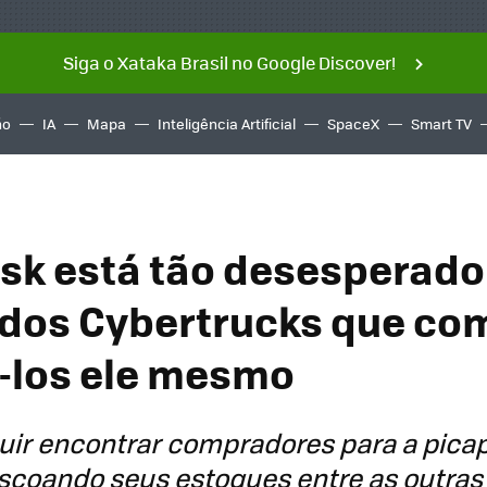
Siga o Xataka Brasil no Google Discover!
ño
IA
Mapa
Inteligência Artificial
SpaceX
Smart TV
sk está tão desesperado
dos Cybertrucks que co
-los ele mesmo
ir encontrar compradores para a picape
escoando seus estoques entre as outra