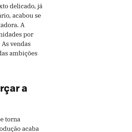
to delicado, já
rio, acabou se
tadora. A
unidades por
. As vendas
 das ambições
rçar a
e torna
rodução acaba