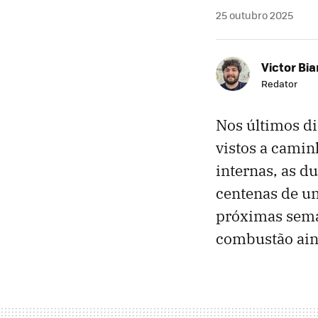
25 outubro 2025
Victor Bi
Redator
Nos últimos d
vistos a camin
internas, as 
centenas de u
próximas seman
combustão aind