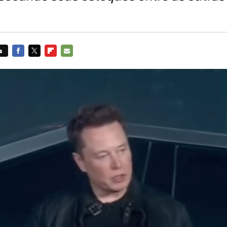
s
FACEBOOK
TWITTER
FLIPBOARD
E-
MAIL