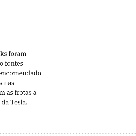
cks foram
o fontes
am encomendado
s nas
m as frotas a
da Tesla.