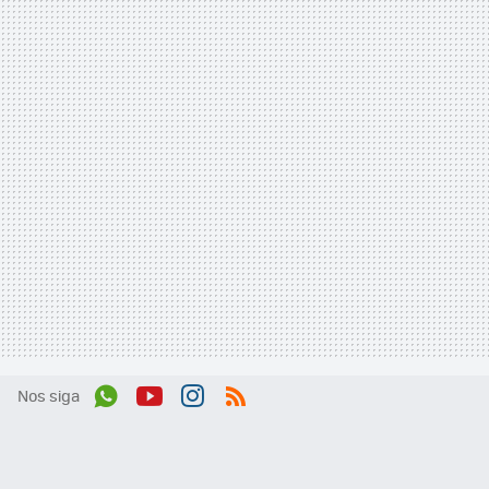
Nos siga
Wh
You
Inst
RSS
ats
tub
agr