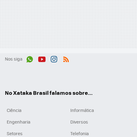
Nos siga
Wh
You
Inst
RSS
ats
tub
agr
App
e
am
No Xataka Brasil falamos sobre...
Ciência
Informática
Engenharia
Diversos
Setores
Telefonia